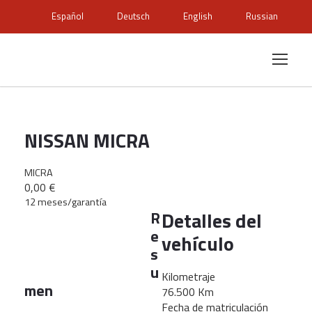
Español
Deutsch
English
Russian
NISSAN MICRA
MICRA
0,00 €
12 meses/garantía
Detalles del
R
e
vehículo
s
u
Kilometraje
men
76.500 Km
Fecha de matriculación