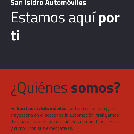
San Isidro Automóviles
Estamos aquí
por
ti
¿Quiénes
somos?
En
San Isidro Automóviles
contamos con una gran
trayectoria en el sector de la automoción, trabajamos
duro para conocer las necesidades de nuestros clientes
y cumplir con sus expectativas.