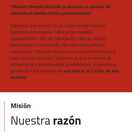
“Nuestra fórmula del éxito se basa en un servicio de
atención al cliente eficaz y personalizado.”
Sabemos que encontrar un coche puede resultar
bastante estresante. Fabricante, modelo,
equipamiento, año de fabricación, tipo de motor,
kilometraje y mucho más. No cabe duda, resulta
complicado. Por este motivo nos comprometemos a
mejorar este proceso. Sabemos lo que se siente al
enfrentarse a innumerables posibilidades, y queremos
ponértelo fácil a la hora de
encontrar el coche de tus
sueños.
Misión
Nuestra
razón