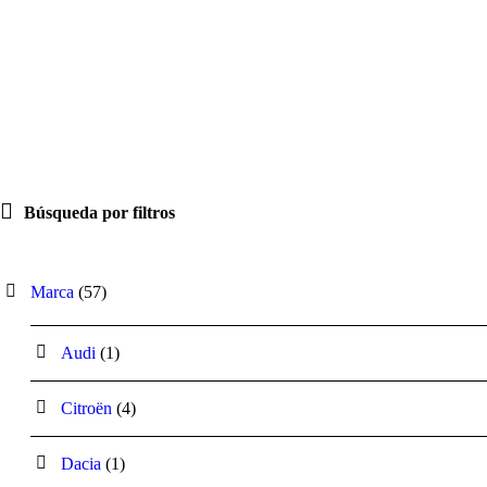
Búsqueda por filtros
5
Marca
57
7
p
1
Audi
1
r
p
o
r
d
4
Citroën
4
o
u
p
d
c
r
u
1
Dacia
1
t
o
c
p
o